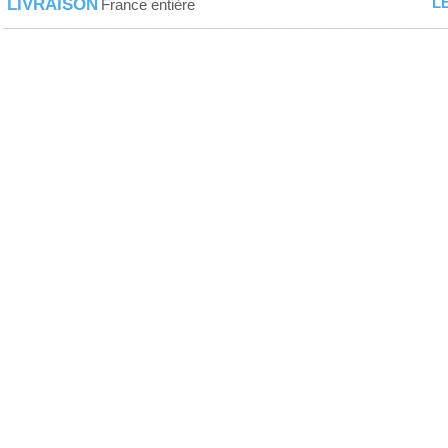
L
LIVRAISON
France entière
_________________________________________________________________________________________