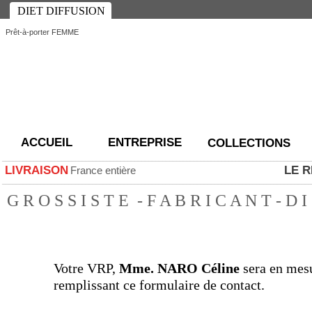
DIET DIFFUSION
Prêt-à-porter FEMME
ACCUEIL
ENTREPRISE
COLLECTIONS
_________________________________________________________________________________________
LIVRAISON
LE R
France entière
_________________________________________________________________________________________
G R O S S I S T E - F A B R I C A N T - D I
Votre VRP,
Mme. NARO Céline
sera en mesu
remplissant ce formulaire de contact.